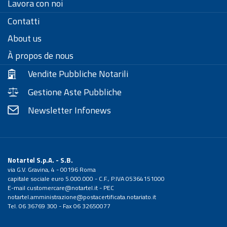
Lavora con noi
Contatti
About us
À propos de nous
Vendite Pubbliche Notarili
Gestione Aste Pubbliche
Newsletter Infonews
Notartel S.p.A. - S.B.
via G.V. Gravina, 4 - 00196 Roma
capitale sociale euro 5.000.000 - C.F., P.IVA 05364151000
E-mail
customercare@notartel.it
- PEC
notartel.amministrazione@postacertificata.notariato.it
Tel. 06 36769 300 - Fax 06 32650077