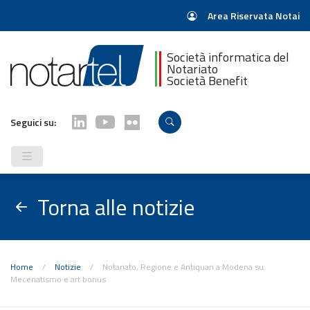
Area Riservata Notai
Società informatica del
Notariato
Società Benefit
Seguici su:
Torna alle notizie
Home
/
Notizie
/
Notariato, Regione e Antiquari a Modena su
Mecenatismo e art bonus