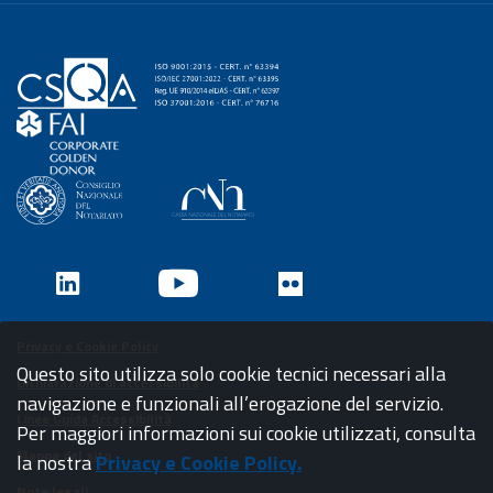
Privacy e Cookie Policy
Questo sito utilizza solo cookie tecnici necessari alla
Dichiarazione di accessibilità
navigazione e funzionali all’erogazione del servizio.
Linee Guida Accessibilità
Per maggiori informazioni sui cookie utilizzati, consulta
Mappa del sito
la nostra
Privacy e Cookie Policy.
Note legali