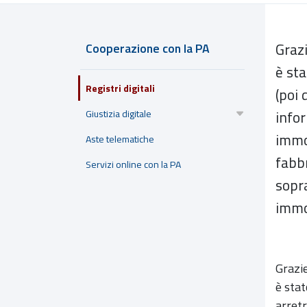
Graz
Cooperazione con la PA
è sta
Registri digitali
(poi 
Giustizia digitale
infor
immob
Aste telematiche
fabbr
Servizi online con la PA
sopra
immob
Grazie
è stat
arretr