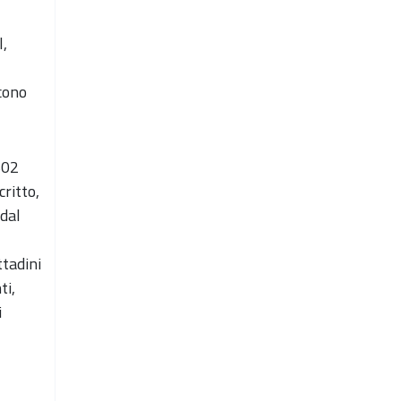
l,
scono
602
critto,
dal
ttadini
ti,
i