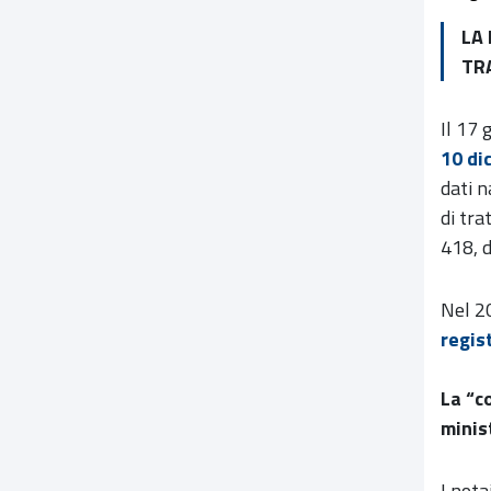
LA 
TR
Il 17 
10 di
dati n
di tra
418, d
Nel 20
regis
La “c
minis
I nota