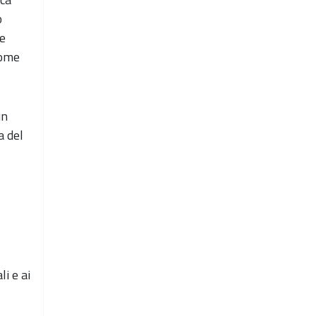
o
 e
come
un
a del
i e ai