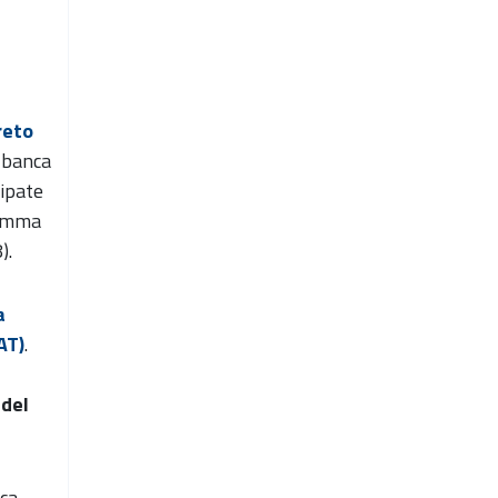
reto
 banca
cipate
comma
).
a
AT)
.
 del
nca