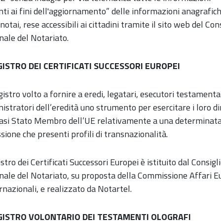
nti ai fini dell'aggiornamento” delle informazioni anagrafich
i notai, rese accessibili ai cittadini tramite il sito web del Con
nale del Notariato.
GISTRO DEI CERTIFICATI SUCCESSORI EUROPEI
egistro volto a fornire a eredi, legatari, esecutori testamenta
stratori dell’eredità uno strumento per esercitare i loro dir
iasi Stato Membro dell’UE relativamente a una determinat
sione che presenti profili di transnazionalità.
istro dei Certificati Successori Europei è istituito dal Consigl
nale del Notariato, su proposta della Commissione Affari E
rnazionali, e realizzato da Notartel.
GISTRO VOLONTARIO DEI TESTAMENTI OLOGRAFI