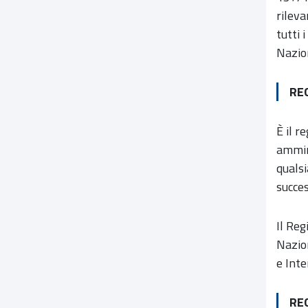
rileva
tutti 
Nazio
RE
È il r
ammini
quals
succes
Il Reg
Nazio
e Inte
RE