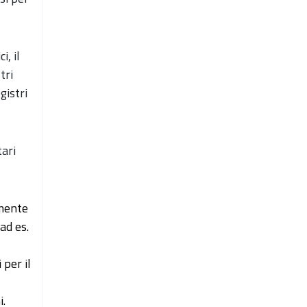
i, il
tri
gistri
tari
lmente
(ad es.
 per il
i.