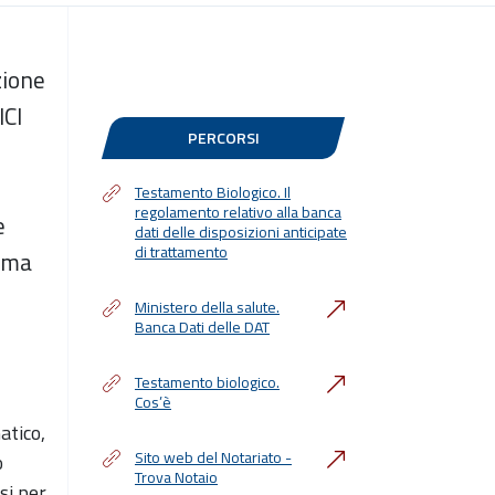
zione
ICI
PERCORSI
Testamento Biologico. Il
regolamento relativo alla banca
e
dati delle disposizioni anticipate
di trattamento
, ma
Ministero della salute.
Banca Dati delle DAT
Testamento biologico.
Cos’è
atico,
Sito web del Notariato -
o
Trova Notaio
si per