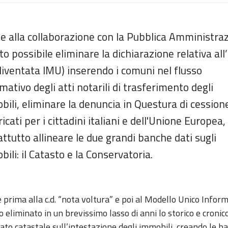
ie alla collaborazione con la Pubblica Amministra
to possibile eliminare la dichiarazione relativa all’
diventata IMU) inserendo i comuni nel flusso
mativo degli atti notarili di trasferimento degli
ili, eliminare la denuncia in Questura di cession
icati per i cittadini italiani e dell'Unione Europea
ttutto allineare le due grandi banche dati sugli
ili: il Catasto e la Conservatoria.
 prima alla c.d. “nota voltura” e poi al Modello Unico Inform
o eliminato in un brevissimo lasso di anni lo storico e cronic
ato catastale sull’intestazione degli immobili, creando le ba