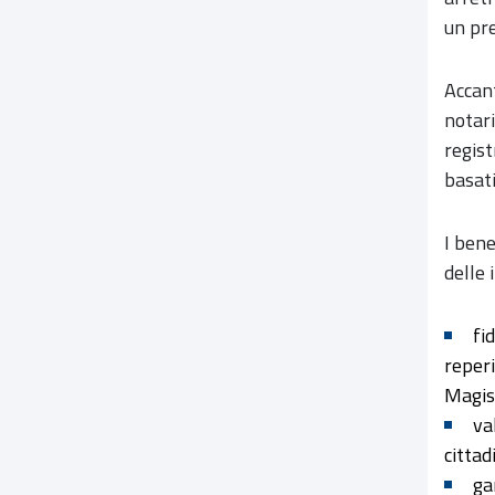
un pre
Accant
notari
regist
basati
I bene
delle 
fi
reperi
Magist
va
cittad
ga