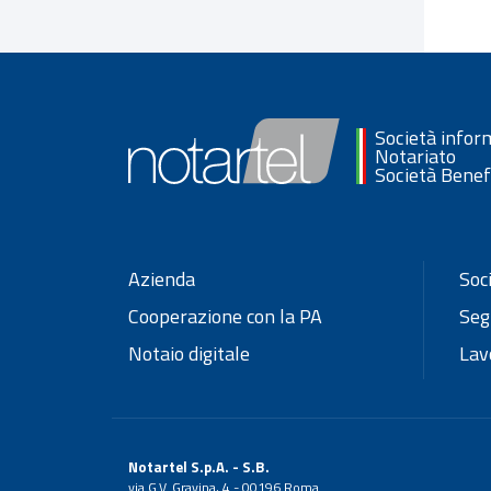
Società infor
Notariato
Società Benef
Azienda
Soc
Cooperazione con la PA
Seg
Notaio digitale
Lav
Notartel S.p.A. - S.B.
via G.V. Gravina, 4 - 00196 Roma