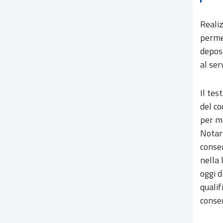
Realiz
permet
deposi
al ser
Il tes
del co
per m
Notari
conser
nella 
oggi d
qualif
conser