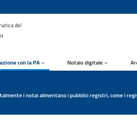
matica del
it
azione con la PA
Notaio digitale
Ar
lmente i notai alimentano i pubblici registri, come i regist