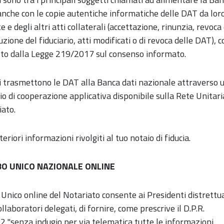
anche con le copie autentiche informatiche delle DAT da lor
e e degli altri atti collaterali (accettazione, rinunzia, revoca
uzione del fiduciario, atti modificati o di revoca delle DAT), 
sto dalla Legge 219/2017 sul consenso informato.
i trasmettono le DAT alla Banca dati nazionale attraverso 
io di cooperazione applicativa disponibile sulla Rete Unitari
iato.
teriori informazioni rivolgiti al tuo notaio di fiducia.
BO UNICO NAZIONALE ONLINE
 Unico online del Notariato consente ai Presidenti distrettual
ollaboratori delegati, di fornire, come prescrive il D.P.R.
 "senza indugio per via telematica tutte le informazioni