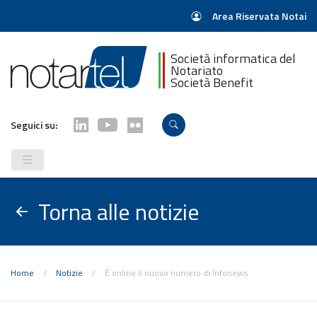
Area Riservata Notai
Società informatica del
Notariato
Società Benefit
Seguici su:
Torna alle notizie
Home
/
Notizie
/
È online il nuovo numero di Infonews